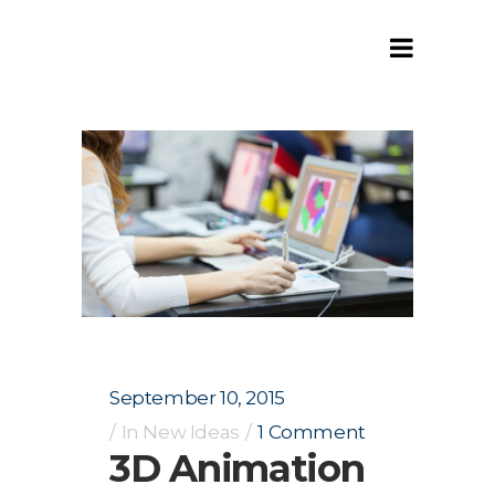
White Polar Consultancy
/
Blog
/
New Ideas
/
3D Animation – The
Future Of Advertising
September 10, 2015
In
New Ideas
1 Comment
3D Animation